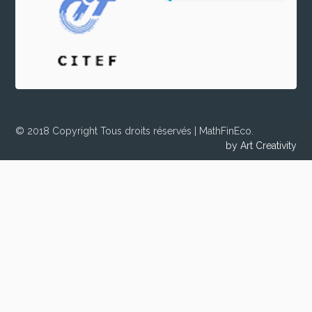
© 2018 Copyright Tous droits réservés | MathFinEco.
by Art Creativity