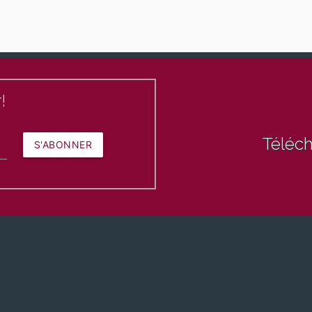
!
Téléch
S'ABONNER